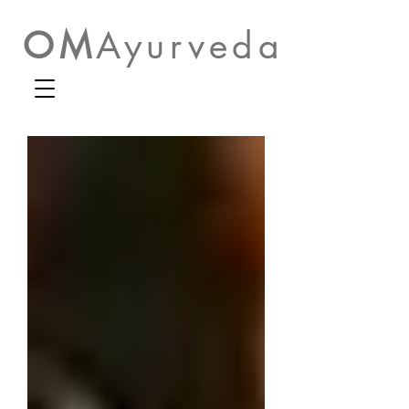
OM
Ayurveda