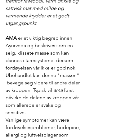
fremfor rawfood). Varm drikke og 
sattvisk mat med milde og 
varmende krydder er et godt 
utgangspunkt. 
AMA
 er et viktig begrep innen 
Ayurveda og beskrives som en 
seig, klissete masse som kan 
dannes i tarmsystemet dersom 
fordøyelsen vår ikke er god nok. 
Ubehandlet kan denne "massen" 
 bevege seg videre til andre deler 
av kroppen. Typisk vil 
ama
 først 
påvirke de delene av kroppen vår 
som allerede er svake og 
sensitive.
Vanlige symptomer kan være 
fordøyelsesproblemer, hodepine, 
allergi og luftveisplager som 