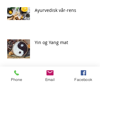
Ayurvedisk vår-rens
Yin og Yang mat
Phone
Email
Facebook
Workshop i Oslo - Ayurvedisk
"vårrengjøring" / De-tox
Gratis intro til kurs - 15. august