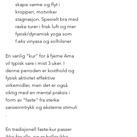
skape varme og flyt i 
kroppen, motvirker 
stagnasjon. Spesielt bra med 
raske turer i frisk luft og mer 
fysisk/dynamisk yoga som 
f.eks vinyasa og solhilsner   
En vanlig "kur" for å fjerne Ama 
vil typisk vare i mist 3 uker. I 
denne perioden er kosthold og 
fysisk aktivitet effektive 
virkemidler, men det er også 
viktig med en mental praksis i 
form av "faste" fra sterke 
sanseinntrykk og eksterne stimuli 
. 
En tradisjonell faste-kur passer 
ikke for alle, og er heller ikke 