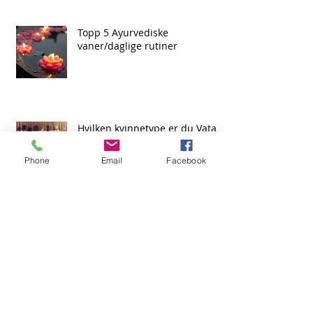
Topp 5 Ayurvediske
vaner/daglige rutiner
Hvilken kvinnetype er du Vata,
Pitta, eller Kapha?
Phone
Email
Facebook
Archive
desember 2025
(1)
1 innlegg
juni 2025
(1)
1 innlegg
mars 2025
(2)
2 innlegg
februar 2025
(1)
1 innlegg
juli 2024
(1)
1 innlegg
april 2024
(1)
1 innlegg