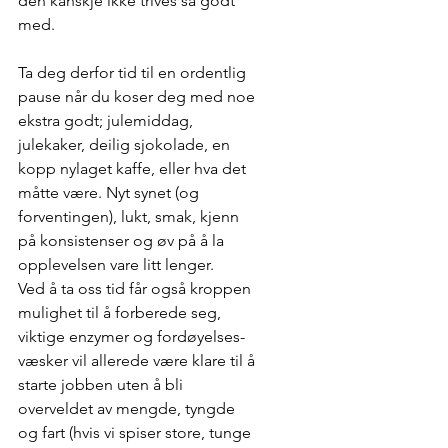
den kanskje ikke trives så godt 
med. 
Ta deg derfor tid til en ordentlig 
pause når du koser deg med noe 
ekstra godt; julemiddag, 
julekaker, deilig sjokolade, en 
kopp nylaget kaffe, eller hva det 
måtte være. Nyt synet (og 
forventingen), lukt, smak, kjenn 
på konsistenser og øv på å la 
opplevelsen vare litt lenger.
Ved å ta oss tid får også kroppen 
mulighet til å forberede seg, 
viktige enzymer og fordøyelses-
væsker vil allerede være klare til å 
starte jobben uten å bli 
overveldet av mengde, tyngde 
og fart (hvis vi spiser store, tunge 