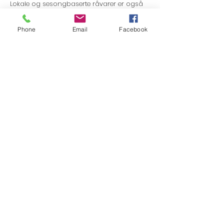
Lokale og sesongbaserte råvarer er også
det aller beste utgangspunktet for
Ayurvedisk-inspirert mat.
Phone
Email
Facebook
Vil du bestille catering/ matlaging til
yogakurs el kan du gjerne ta kontakt for et
tilbud og forslag til meny.
Minste bestilling er vanligvis 10 personer.
Skal du arrangere retreat og trenger hjelp
med matlaging blir jeg gjerne med - send
gjerne en mail til
merete@yogayum.no
,
eller ring meg;
911 01 920
.