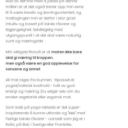
Noe av det fine med å jobbe på denne
måten er at det også trener opp min evne
til å være kreativ og løsningsorientert, og
matlagingen min er derfor i stor grad
intuitiv og basert på lokale råvarer og
tilgjengelighet. Selvfølgelig med
utgangspunkt i at det skal være naturlig,
sunt og næringsrikt.
Min viktigste filosofi er at
maten ikke bare
skal gi næring til kroppen,
men også være en god opplevelse for
sansene og sinnet
All mat lages fra bunnen, tilpasset et
yogisk/sattvisk kosthold - fullt av god
energi og næring. Du velger selv om du
ønsker vegetarisk eller vegansk mat.
Som kokk på yoga-retreats er det super-
inspirerende å kunne utforske og "leke" med
herlige lokale råvarer - uansett som jeg er i
Italia, på Bali, i Sverige eller Frankrike.