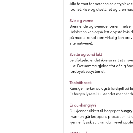
Alle former for betennelse er typiske 
rødhet, kløe og utsett, fet og uren hu
Svie og varme
Brennende og sviende fornemmelser s
Halsbrann kan også lett oppstå hvis du s
på med alkohol som virkelig kan provos
alternativene).
Svette og vond lukt
Selvfølgelig er det ikke så rart at vi sv
lukt. Det samme gjelder for dårlig ånd
fordøyelsessystemet.
Toalettbesøk
Kanskje merker du også forskjell på lu
Er fargen lysere? Lukter det mer når du
Er du «hangry»?
Du kjenner sikkert til begrepet 
hungry
I varmen går kroppens prosesser litt r
kjenner fysisk sult kan du likevel opple