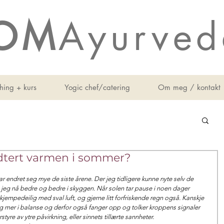
OM
Ayurved
hing + kurs
Yogic chef/catering
Om meg / kontakt
dtert varmen i sommer?
r endret seg mye de siste årene. Der jeg tidligere kunne nyte selv de 
 jeg nå bedre og bedre i skyggen. Når solen tar pause i noen dager 
kjempedeilig med sval luft, og gjerne litt forfriskende regn også. Kanskje 
mer i balanse og derfor også fanger opp og tolker kroppens signaler 
yre av ytre påvirkning, eller sinnets tillærte sannheter.