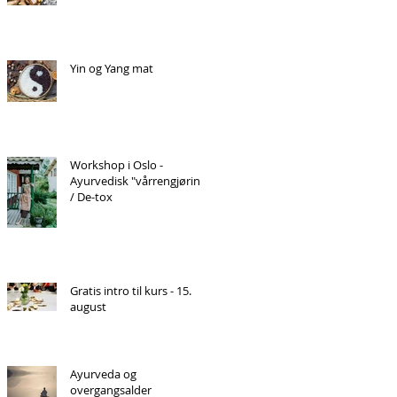
Yin og Yang mat
Workshop i Oslo -
Ayurvedisk "vårrengjøring"
/ De-tox
Gratis intro til kurs - 15.
august
Ayurveda og
overgangsalder