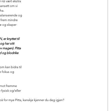
r nå vært ekstra 
uansett om vi 
pha.
alanserende og 
 frem mindre 
e og skaper 
er knyttet til 
og har sitt 
v magen). Pitta 
od og blodrike 
om kan bidra til 
e fokus og 
rimot fremme 
fysisk og/eller 
 for mye Pitta, kanskje kjenner du deg igjen?