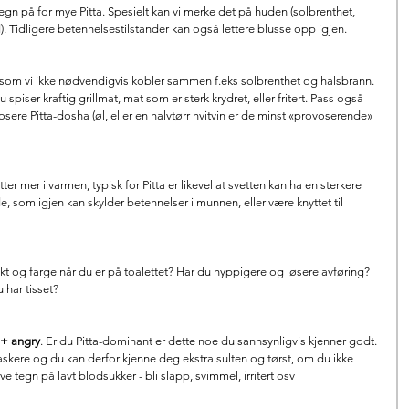
tegn på for mye Pitta. Spesielt kan vi merke det på huden (solbrenthet, 
d). Tidligere betennelsestilstander kan også lettere blusse opp igjen.
om vi ikke nødvendigvis kobler sammen f.eks solbrenthet og halsbrann. 
piser kraftig grillmat, mat som er sterk krydret, eller fritert. Pass også 
ere Pitta-dosha (øl, eller en halvtørr hvitvin er de minst «provoserende» 
etter mer i varmen, typisk for Pitta er likevel at svetten kan ha en sterkere 
e, som igjen kan skylder betennelser i munnen, eller være knyttet til 
kt og farge når du er på toalettet? Har du hyppigere og løsere avføring? 
 har tisset?
 + angry
. Er du Pitta-dominant er dette noe du sannsynligvis kjenner godt. 
askere og du kan derfor kjenne deg ekstra sulten og tørst, om du ikke 
ve tegn på lavt blodsukker - bli slapp, svimmel, irritert osv