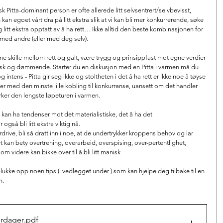
sk Pitta-dominant person er ofte allerede litt selvsentrert/selvbevisst, 
 kan egoet vårt dra på litt ekstra slik at vi kan bli mer konkurrerende, søke 
itt ekstra opptatt av å ha rett… Ikke alltid den beste kombinasjonen for 
med andre (eller med deg selv).
 skille mellom rett og galt, være trygg og prinsippfast mot egne verdier 
atisk og dømmende. Starter du en diskusjon med en Pitta i varmen må du 
 intens - Pitta gir seg ikke og stoltheten i det å ha rett er ikke noe å tøyse 
er med den minste lille kobling til konkurranse, uansett om det handler 
rker den lengste løpeturen i varmen.
g kan ha tendenser mot det materialistiske, det å ha det 
også bli litt ekstra viktig nå.
erdrive, bli så dratt inn i noe, at de undertrykker kroppens behov og lar 
et kan bety overtrening, overarbeid, overspising, over-pertentlighet, 
om videre kan bikke over til å bli litt manisk
ukke opp noen tips (i vedlegget under ) som kan hjelpe deg tilbake til en 
. 
rdager
.pdf