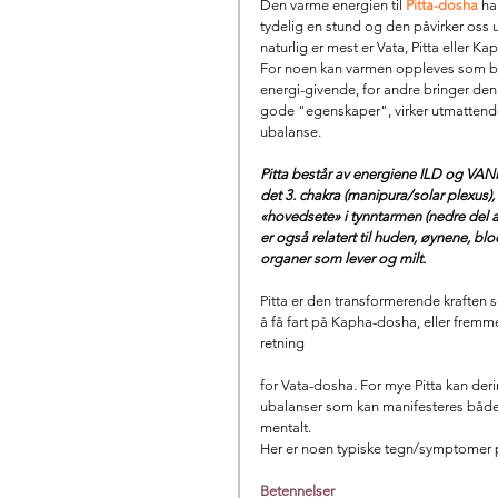
Den varme energien til 
Pitta-dosha
 ha
tydelig en stund og den påvirker oss 
naturlig er mest er Vata, Pitta eller Ka
For noen kan varmen oppleves som b
energi-givende, for andre bringer den
gode "egenskaper", virker utmattend
ubalanse.
Pitta består av energiene ILD og VANN, 
det 3. chakra (manipura/solar plexus), 
«hovedsete» i tynntarmen (nedre del a
er også relatert til huden, øynene, bl
organer som lever og milt. 
Pitta er den transformerende kraften s
å få fart på Kapha-dosha, eller fremm
retning 
for Vata-dosha. For mye Pitta kan de
ubalanser som kan manifesteres både 
mentalt. 
Her er noen typiske tegn/symptomer på
Betennelser