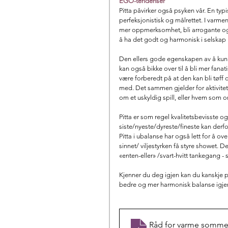
EGO-tendenser
Pitta påvirker også psyken vår. En typi
perfeksjonistisk og målrettet. I varmen
mer oppmerksomhet, bli arrogante og l
å ha det godt og harmonisk i selskap 
Den ellers gode egenskapen av å kunne
kan også bikke over til å bli mer fan
være forberedt på at den kan bli tøff og
med. Det sammen gjelder for aktivitet
om et uskyldig spill, eller hvem som o
Pitta er som regel kvalitetsbevisste o
siste/nyeste/dyreste/fineste kan derfor 
Pitta i ubalanse har også lett for å ov
sinnet/ viljestyrken få styre showet. D
«enten-eller» /svart-hvitt tankegang - s
Kjenner du deg igjen kan du kanskje pl
bedre og mer harmonisk balanse igjen
Råd for varme somme