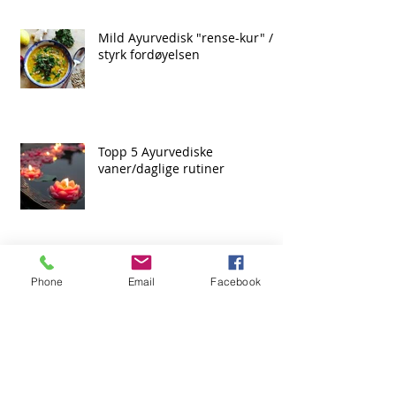
Mild Ayurvedisk "rense-kur" /
styrk fordøyelsen
Topp 5 Ayurvediske
vaner/daglige rutiner
Hvilken kvinnetype er du Vata,
Phone
Email
Facebook
Pitta, eller Kapha?
Archive